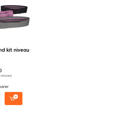
nd kit niveau
0
 incluses)
arer