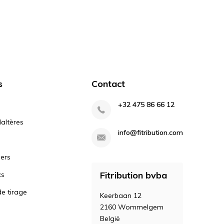
s
Contact
+32 475 86 66 12
altères
info@fitribution.com
iers
Fitribution bvba
cs
e tirage
Keerbaan 12
2160 Wommelgem
België