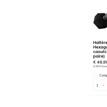
Haltèr
Hexag
caoutc
paire)
€ 48,8
(€ 59,05 Taxes
Comp