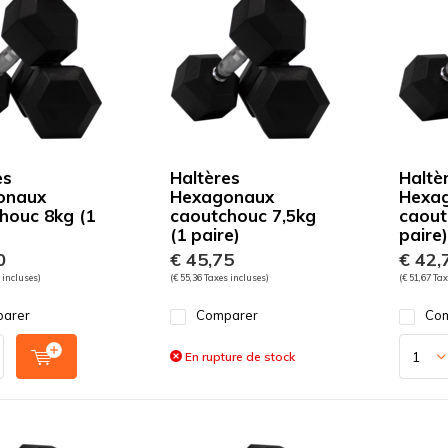
es
Haltères
Haltè
onaux
Hexagonaux
Hexa
houc 8kg (1
caoutchouc 7,5kg
caout
(1 paire)
paire)
0
€ 45,75
€ 42,
 incluses)
(€ 55,36 Taxes incluses)
(€ 51,67 Tax
arer
Comparer
Com
En rupture de stock