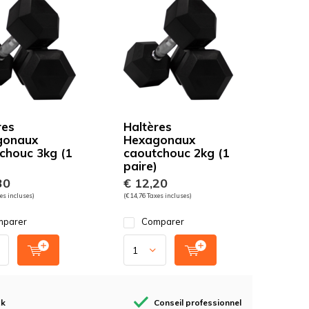
res
Haltères
gonaux
Hexagonaux
chouc 3kg (1
caoutchouc 2kg (1
paire)
30
€ 12,20
es incluses)
(€ 14,76 Taxes incluses)
parer
Comparer
ck
Conseil professionnel