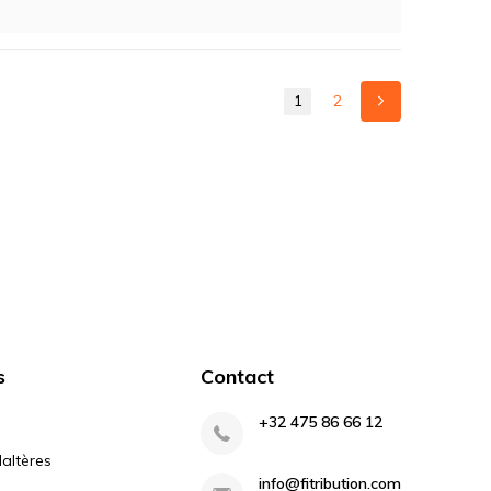
1
2
s
Contact
+32 475 86 66 12
altères
info@fitribution.com