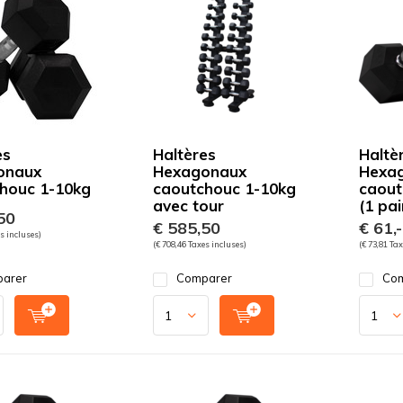
es
Haltères
Haltè
onaux
Hexagonaux
Hexa
houc 1-10kg
caoutchouc 1-10kg
caout
avec tour
(1 pai
50
€ 585,50
€ 61,-
es incluses)
(€ 708,46 Taxes incluses)
(€ 73,81 Tax
arer
Comparer
Com