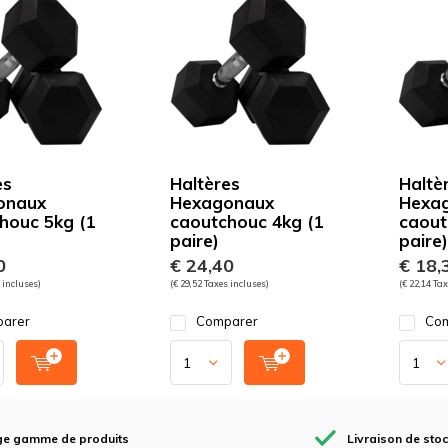
es
Haltères
Haltè
onaux
Hexagonaux
Hexa
houc 5kg (1
caoutchouc 4kg (1
caout
paire)
paire)
0
€ 24,40
€ 18,
 incluses)
(€ 29,52 Taxes incluses)
(€ 22,14 Tax
arer
Comparer
Com
ge gamme de produits
Livraison de sto