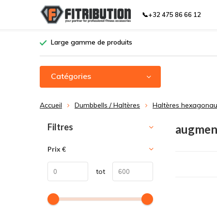
📞+32 475 86 66 12
Large gamme de produits
Catégories
Accueil
Dumbbells / Haltères
Haltères hexagona
Trier par:
Filtres
augment
Prix
€
tot