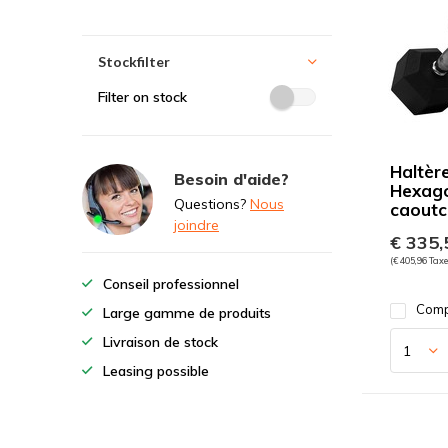
Stockfilter
Filter on stock
Haltèr
Besoin d'aide?
Hexag
Questions?
Nous
caoutc
joindre
€ 335,
(€ 405,96 Tax
Conseil professionnel
Comp
Large gamme de produits
Livraison de stock
Leasing possible