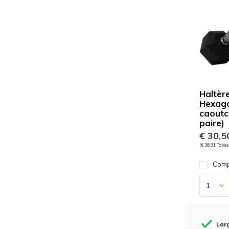
Haltèr
Hexag
caoutc
paire)
€ 30,5
(€ 36,91 Taxes
Comp
Lar