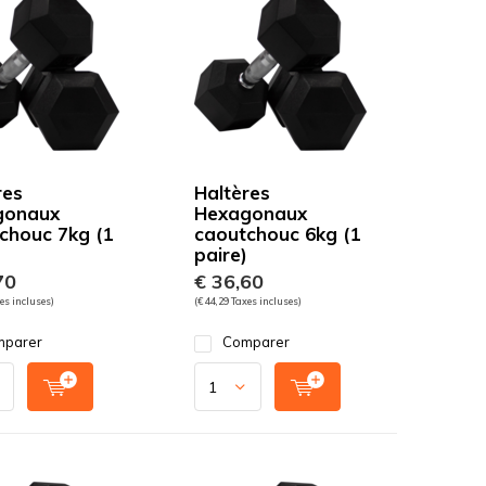
res
Haltères
gonaux
Hexagonaux
chouc 7kg (1
caoutchouc 6kg (1
paire)
70
€ 36,60
es incluses)
(€ 44,29 Taxes incluses)
parer
Comparer