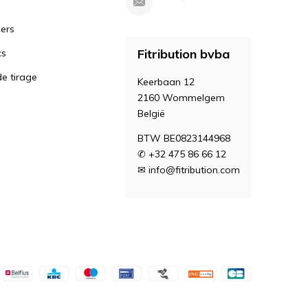
iers
Fitribution bvba
cs
e tirage
Keerbaan 12
2160 Wommelgem
België
BTW BE0823144968
✆ +32 475 86 66 12
✉
info@fitribution.com