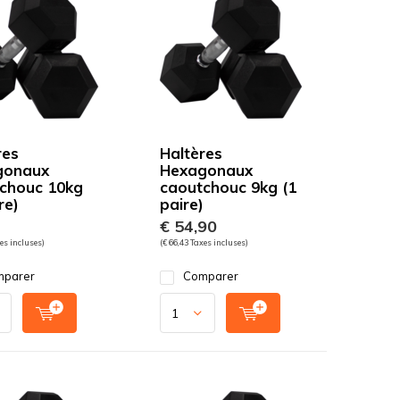
res
Haltères
gonaux
Hexagonaux
chouc 10kg
caoutchouc 9kg (1
re)
paire)
€ 54,90
es incluses)
(€ 66,43 Taxes incluses)
parer
Comparer