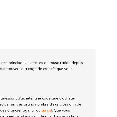
ie des principaux exercices de musculation depuis
 vous trouverez la cage de crossfit que vous
 intéressant d’acheter une cage que d’acheter
ctuer un très grand nombre d’exercices afin de
cages à ancrer au mur ou
au sol
. Que vous
mpagnerons et vous guiderons dans vos choix