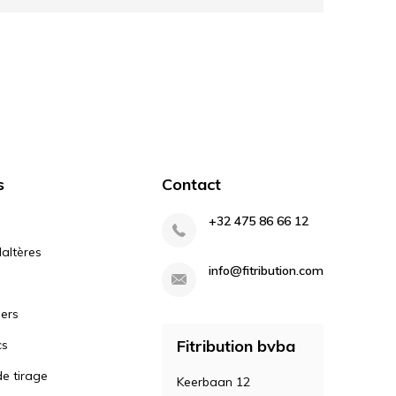
s
Contact
+32 475 86 66 12
altères
info@fitribution.com
iers
Fitribution bvba
cs
e tirage
Keerbaan 12