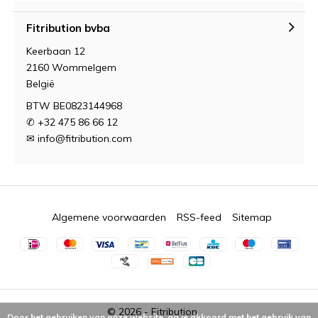
Fitribution bvba
Keerbaan 12
2160 Wommelgem
België
BTW BE0823144968
✆ +32 475 86 66 12
✉
info@fitribution.com
Algemene voorwaarden
RSS-feed
Sitemap
© 2026 -
Fitribution
Door het gebruiken van onze website, ga je akkoord met het gebruik van