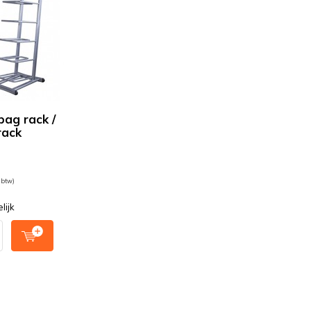
ag rack /
rack
-
. btw)
lijk