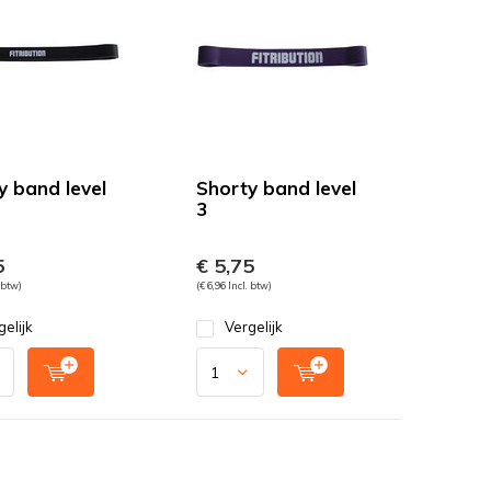
y band level
Shorty band level
3
5
€ 5,75
. btw)
(€ 6,96 Incl. btw)
gelijk
Vergelijk