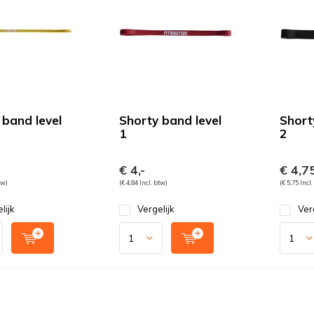
 band level
Shorty band level
Short
1
2
€ 4,-
€ 4,7
tw)
(€ 4,84 Incl. btw)
(€ 5,75 Incl
lijk
Vergelijk
Ver