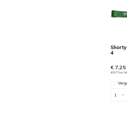
Shorty
4
€ 7,25
(€ 8,77 Incl. b
Verge