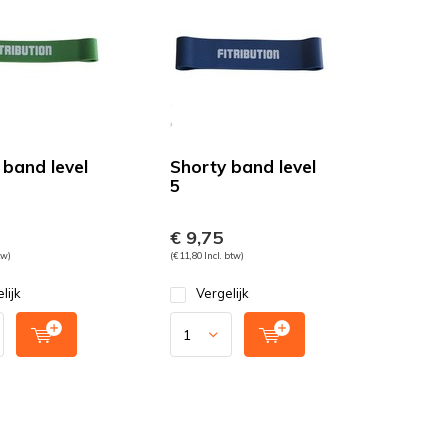
 band level
Shorty band level
5
€ 9,75
tw)
(€ 11,80 Incl. btw)
lijk
Vergelijk