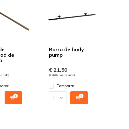
de
Barra de body
dad de
pump
a
€ 21,50
ncluido)
(€ 26,02 IVA incluido)
arar
Comparar