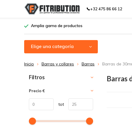
📞+32 475 86 66 12
Amplia gama de productos
Elige una categoría
Inicio
Barras y collares
Barras
Barras de 30
Ordenar por:
Filtros
Barras
Precio
€
tot