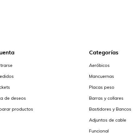
cuenta
Categorías
trarse
Aeróbicos
pedidos
Mancuernas
ickets
Placas peso
sta de deseos
Barras y collares
arar productos
Bastidores y Bancos
Adjuntos de cable
Funcional