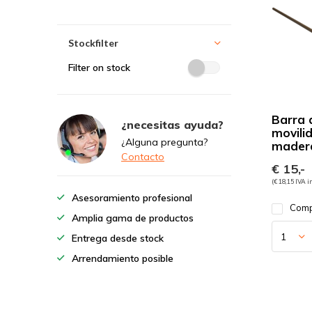
Stockfilter
Filter on stock
Barra 
¿necesitas ayuda?
movili
¿Alguna pregunta?
mader
Contacto
€ 15,-
(€ 18,15 IVA i
Asesoramiento profesional
Comp
Amplia gama de productos
Entrega desde stock
Arrendamiento posible