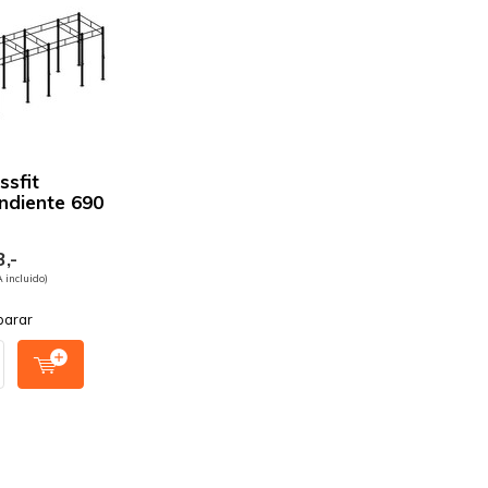
ssfit
ndiente 690
,-
A incluido)
arar