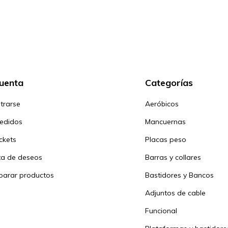
cuenta
Categorías
trarse
Aeróbicos
pedidos
Mancuernas
ickets
Placas peso
sta de deseos
Barras y collares
arar productos
Bastidores y Bancos
Adjuntos de cable
Funcional