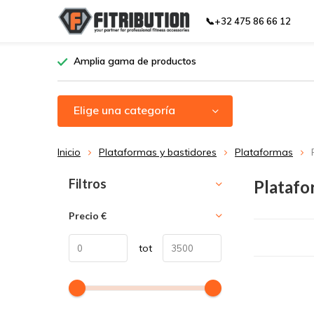
📞+32 475 86 66 12
Amplia gama de productos
Elige una categoría
Inicio
Plataformas y bastidores
Plataformas
Ordenar por:
Filtros
Platafo
Precio
€
tot