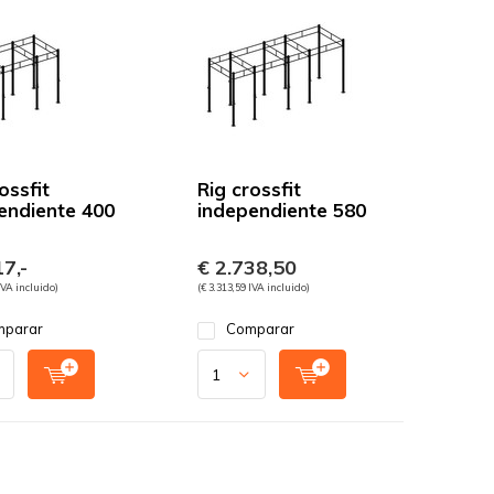
ossfit
Rig crossfit
endiente 400
independiente 580
7,-
€ 2.738,50
IVA incluido)
(€ 3.313,59 IVA incluido)
parar
Comparar