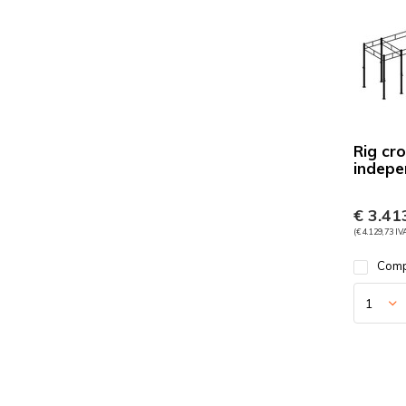
Rig cro
indepe
€ 3.413
(€ 4.129,73 IV
Comp