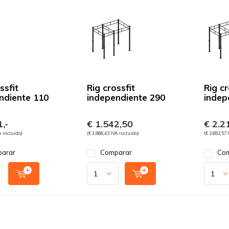
ssfit
Rig crossfit
Rig cr
ndiente 110
independiente 290
indep
,-
€ 1.542,50
€ 2.21
A incluido)
(€ 1.866,43 IVA incluido)
(€ 2.682,57 
arar
Comparar
Com