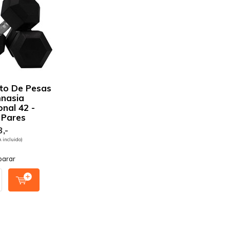
to De Pesas
nasia
nal 42 -
 Pares
,-
A incluido)
arar