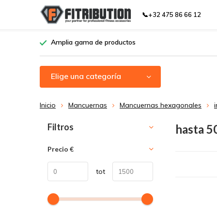
📞+32 475 86 66 12
Amplia gama de productos
Elige una categoría
Inicio
Mancuernas
Mancuernas hexagonales
Ordenar por:
Filtros
hasta 5
Precio
€
tot