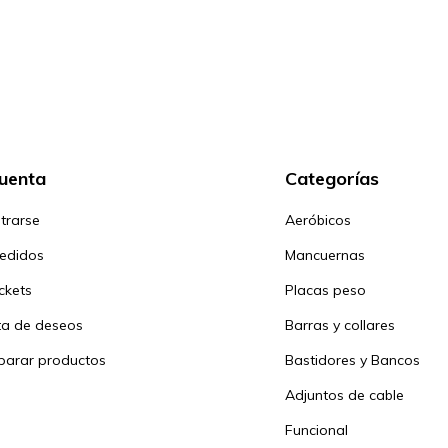
cuenta
Categorías
trarse
Aeróbicos
pedidos
Mancuernas
ickets
Placas peso
sta de deseos
Barras y collares
arar productos
Bastidores y Bancos
Adjuntos de cable
Funcional