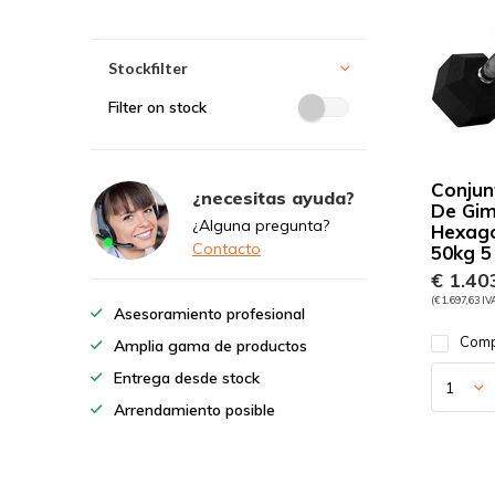
Stockfilter
Filter on stock
Conjun
¿necesitas ayuda?
De Gim
¿Alguna pregunta?
Hexago
Contacto
50kg 5
€ 1.403
(€ 1.697,63 IV
Asesoramiento profesional
Comp
Amplia gama de productos
Entrega desde stock
Arrendamiento posible