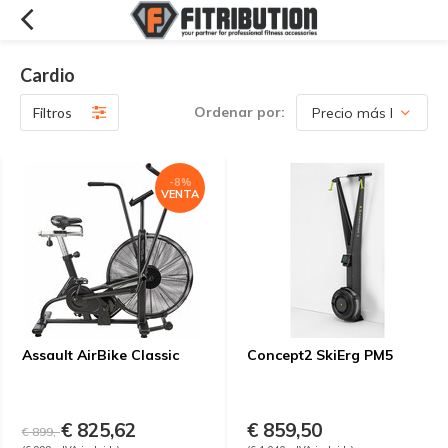
Cardio
Ordenar por:
Filtros
-8%
VENTA
Assault AirBike Classic
Concept2 SkiErg PM5
€ 825,62
€ 859,50
€ 899,-