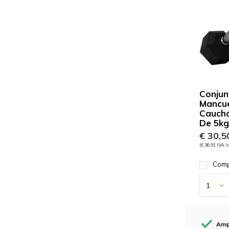
Conjun
Mancu
Cauch
De 5kg
€ 30,5
(€ 36,91 IVA i
Comp
Amp