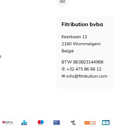
Fitribution bvba
Keerbaan 12
2160 Wommelgem
België
s
BTW BE0823144968
✆ +32 475 86 66 12
✉
info@fitribution.com