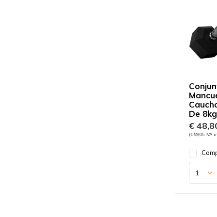
Conjun
Mancu
Cauch
De 8kg
€ 48,8
(€ 59,05 IVA i
Comp