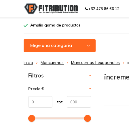
📞+32 475 86 66 12
Amplia gama de productos
Elige una categoría
Inicio
Mancuernas
Mancuernas hexagonales
Ordenar por:
Filtros
increme
Precio
€
tot