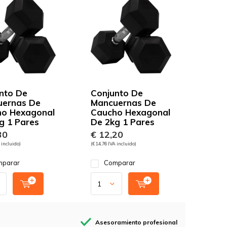
nto De
Conjunto De
uernas De
Mancuernas De
o Hexagonal
Caucho Hexagonal
g 1 Pares
De 2kg 1 Pares
30
€ 12,20
 incluido)
(€ 14,76 IVA incluido)
parar
Comparar
Asesoramiento profesional