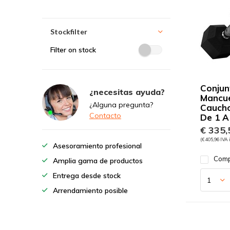
Stockfilter
Filter on stock
Conjun
¿necesitas ayuda?
Mancu
¿Alguna pregunta?
Cauch
Contacto
De 1 A
€ 335,
(€ 405,96 IVA 
Asesoramiento profesional
Comp
Amplia gama de productos
Entrega desde stock
Arrendamiento posible