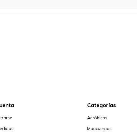
cuenta
Categorías
trarse
Aeróbicos
pedidos
Mancuernas