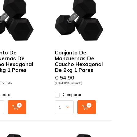
nto De
Conjunto De
uernas De
Mancuernas De
o Hexagonal
Caucho Hexagonal
kg 1 Pares
De 9kg 1 Pares
€ 54,90
 incluido)
(€ 66,43 IVA incluido)
parar
Comparar