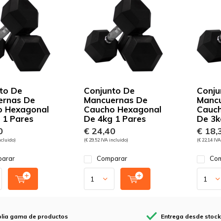
to De
Conjunto De
Conju
ernas De
Mancuernas De
Manc
o Hexagonal
Caucho Hexagonal
Cauch
 1 Pares
De 4kg 1 Pares
De 3k
0
€ 24,40
€ 18,
ncluido)
(€ 29,52 IVA incluido)
(€ 22,14 IVA
arar
Comparar
Com
lia gama de productos
Entrega desde stock