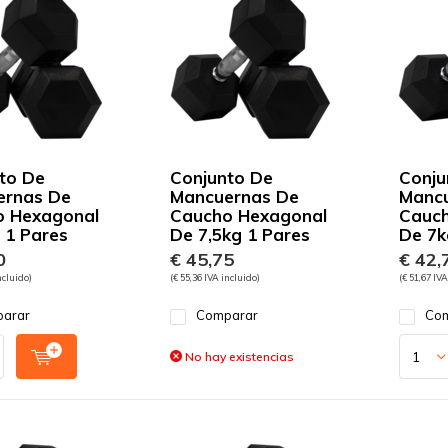
to De
Conjunto De
Conju
ernas De
Mancuernas De
Manc
o Hexagonal
Caucho Hexagonal
Cauch
 1 Pares
De 7,5kg 1 Pares
De 7k
0
€ 45,75
€ 42,
ncluido)
(€ 55,36 IVA incluido)
(€ 51,67 IVA
arar
Comparar
Com
No hay existencias