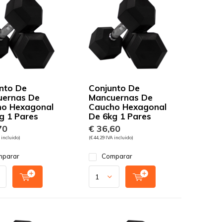
nto De
Conjunto De
uernas De
Mancuernas De
o Hexagonal
Caucho Hexagonal
g 1 Pares
De 6kg 1 Pares
70
€ 36,60
 incluido)
(€ 44,29 IVA incluido)
parar
Comparar