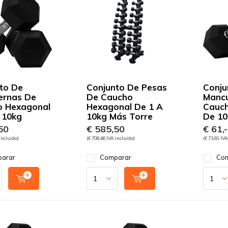
to De
Conjunto De Pesas
Conju
ernas De
De Caucho
Manc
o Hexagonal
Hexagonal De 1 A
Cauch
 10kg
10kg Más Torre
De 10
50
€ 585,50
€ 61,-
incluido)
(€ 708,46 IVA incluido)
(€ 73,81 IVA
arar
Comparar
Com