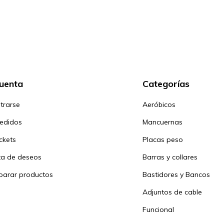
cuenta
Categorías
trarse
Aeróbicos
pedidos
Mancuernas
ickets
Placas peso
sta de deseos
Barras y collares
arar productos
Bastidores y Bancos
Adjuntos de cable
Funcional