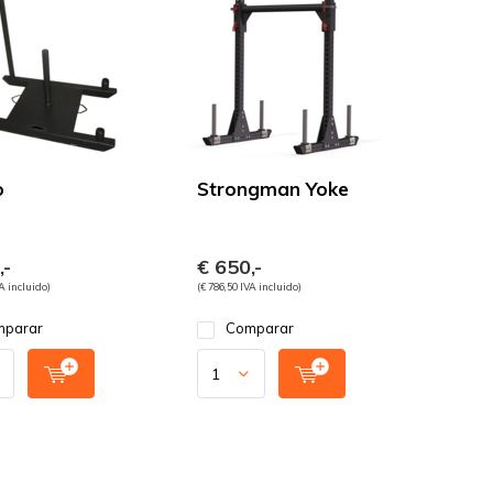
o
Strongman Yoke
,-
€ 650,-
VA incluido)
(€ 786,50 IVA incluido)
parar
Comparar