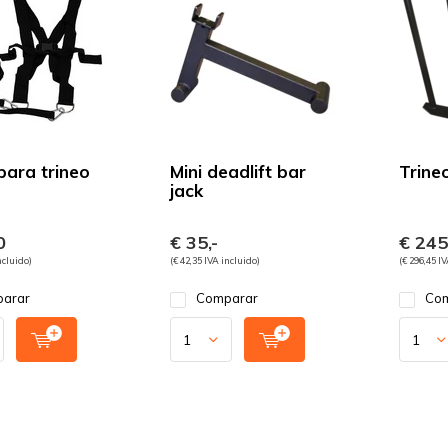
para trineo
Mini deadlift bar
Trine
jack
0
€ 35,-
€ 245
ncluido)
(€ 42,35 IVA incluido)
(€ 296,45 I
arar
Comparar
Com