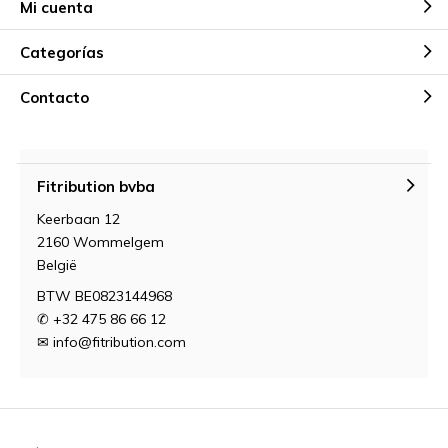
Mi cuenta
Categorías
Contacto
Fitribution bvba
Keerbaan 12
2160 Wommelgem
België
BTW BE0823144968
✆ +32 475 86 66 12
✉
info@fitribution.com