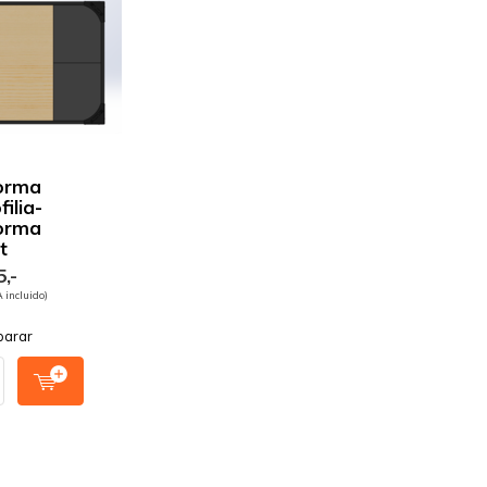
orma
filia-
orma
t
,-
A incluido)
arar