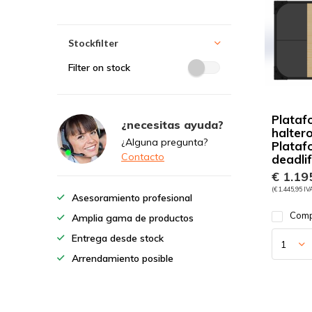
Stockfilter
Filter on stock
Plataf
¿necesitas ayuda?
haltero
¿Alguna pregunta?
Plataf
Contacto
deadlif
€ 1.195
(€ 1.445,95 IV
Asesoramiento profesional
Comp
Amplia gama de productos
Entrega desde stock
Arrendamiento posible