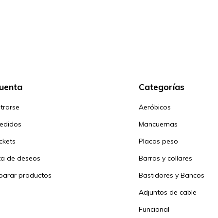
cuenta
Categorías
trarse
Aeróbicos
pedidos
Mancuernas
ickets
Placas peso
sta de deseos
Barras y collares
arar productos
Bastidores y Bancos
Adjuntos de cable
Funcional