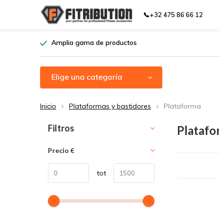
📞+32 475 86 66 12
Amplia gama de productos
Elige una categoría
Inicio
Plataformas y bastidores
Plataforma
Ordenar por:
Filtros
Platafo
Precio
€
tot