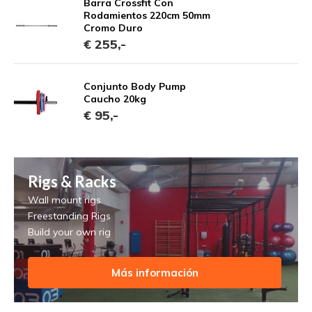
Barra Crossfit Con
Rodamientos 220cm 50mm
Cromo Duro
€ 255,-
Conjunto Body Pump
Caucho 20kg
€ 95,-
Rigs & Racks
Wall mount rigs
Freestanding Rigs
Build your own rig
Más información