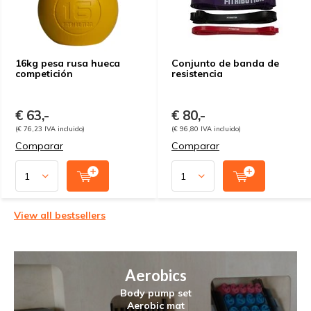
16kg pesa rusa hueca
Conjunto de banda de
competición
resistencia
€ 63,-
€ 80,-
(€ 76,23 IVA incluido)
(€ 96,80 IVA incluido)
Comparar
Comparar
View all bestsellers
Aerobics
Body pump set
Aerobic mat