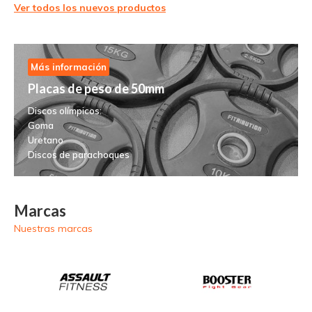
Ver todos los nuevos productos
Más información
Placas de peso de 50mm
Discos olímpicos:
Goma
Uretano
Discos de parachoques
Marcas
Nuestras marcas