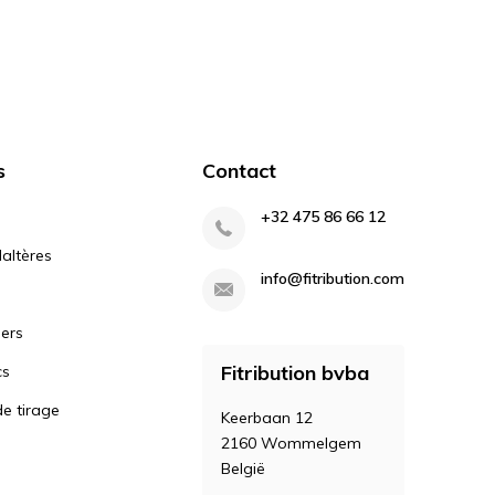
s
Contact
+32 475 86 66 12
altères
info@fitribution.com
iers
Fitribution bvba
cs
e tirage
Keerbaan 12
2160 Wommelgem
België