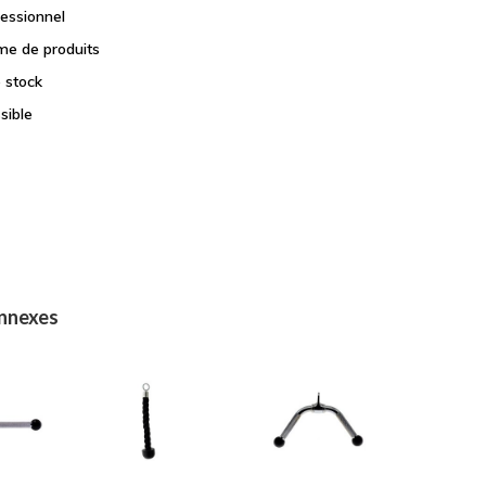
fessionnel
e de produits
e stock
sible
onnexes