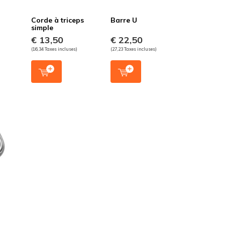
Corde à triceps
Barre U
simple
€ 13,50
€ 22,50
(16,34 Taxes incluses)
(27,23 Taxes incluses)