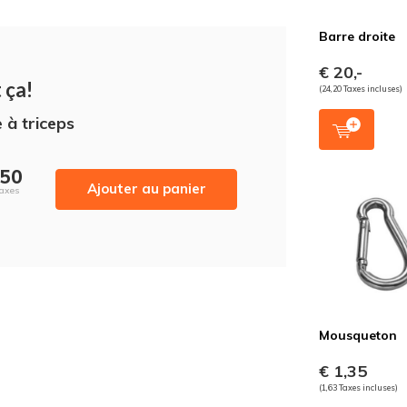
Barre droite
€ 20,-
 ça!
(24,20 Taxes incluses)
 à triceps
,50
Ajouter au panier
Taxes
Mousqueton
€ 1,35
(1,63 Taxes incluses)