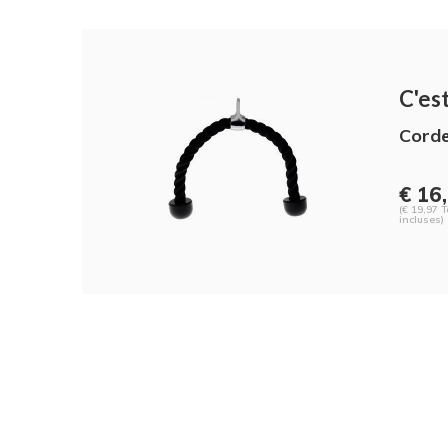
C'est
Corde
€ 16
(€ 19,97 
incluses)