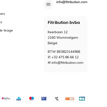
info@fitribution.com
iers
Fitribution bvba
cs
e tirage
Keerbaan 12
2160 Wommelgem
België
BTW BE0823144968
✆ +32 475 86 66 12
✉
info@fitribution.com