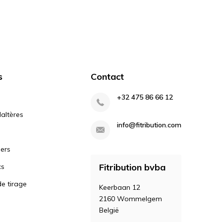
s
Contact
+32 475 86 66 12
altères
info@fitribution.com
iers
Fitribution bvba
cs
e tirage
Keerbaan 12
2160 Wommelgem
België