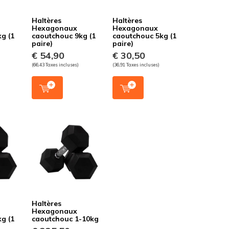
Haltères
Haltères
Hexagonaux
Hexagonaux
g (1
caoutchouc 9kg (1
caoutchouc 5kg (1
paire)
paire)
€ 54,90
€ 30,50
(66,43 Taxes incluses)
(36,91 Taxes incluses)
Haltères
Hexagonaux
g (1
caoutchouc 1-10kg