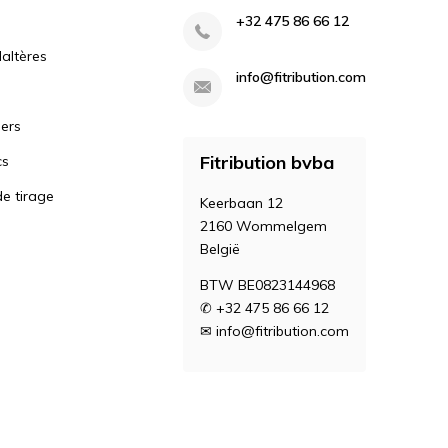
+32 475 86 66 12
altères
info@fitribution.com
iers
Fitribution bvba
cs
e tirage
Keerbaan 12
2160 Wommelgem
België
BTW BE0823144968
✆ +32 475 86 66 12
✉
info@fitribution.com