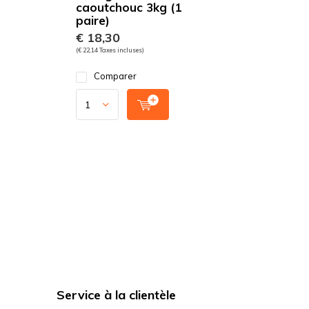
caoutchouc 3kg (1
paire)
€ 18,30
(€ 22,14 Taxes incluses)
Comparer
Service à la clientèle