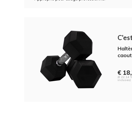
C'est
Haltè
caout
€ 18
(€ 22,14 
incluses)