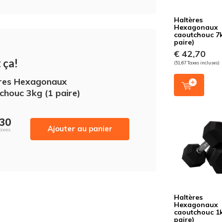
Haltères
Hexagonaux
caoutchouc 7k
paire)
€ 42,70
 ça!
(51,67 Taxes incluses)
res Hexagonaux
chouc 3kg (1 paire)
,30
Ajouter au panier
Taxes
Haltères
Hexagonaux
caoutchouc 1k
paire)