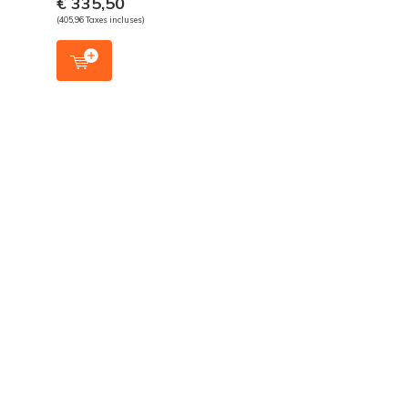
€ 335,50
(405,96 Taxes incluses)