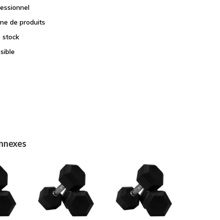
fessionnel
e de produits
e stock
sible
onnexes