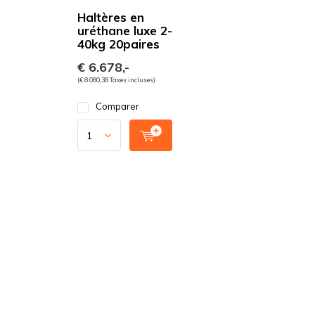
Haltères en
uréthane luxe 2-
40kg 20paires
€ 6.678,-
(€ 8.080,38 Taxes incluses)
Comparer