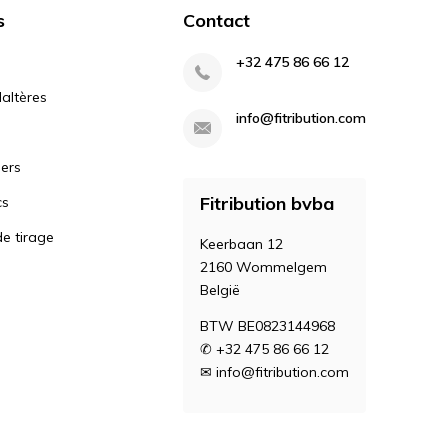
s
Contact
+32 475 86 66 12
altères
info@fitribution.com
iers
Fitribution bvba
cs
e tirage
Keerbaan 12
2160 Wommelgem
België
BTW BE0823144968
✆ +32 475 86 66 12
✉
info@fitribution.com