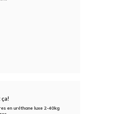
 ça!
res en uréthane luxe 2-40kg
res