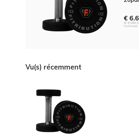
€ 6.6
(€ 8.080,
incluses)
Vu(s) récemment