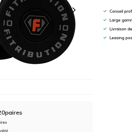
Conseil pro
Large gamm
Livraison d
Leasing pos
20paires
ires
alité