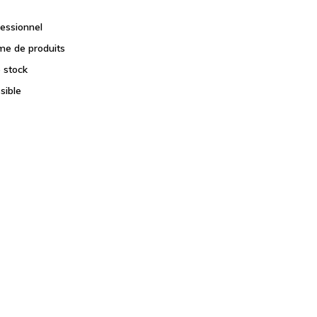
fessionnel
e de produits
e stock
sible