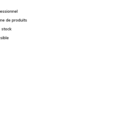
fessionnel
e de produits
e stock
sible