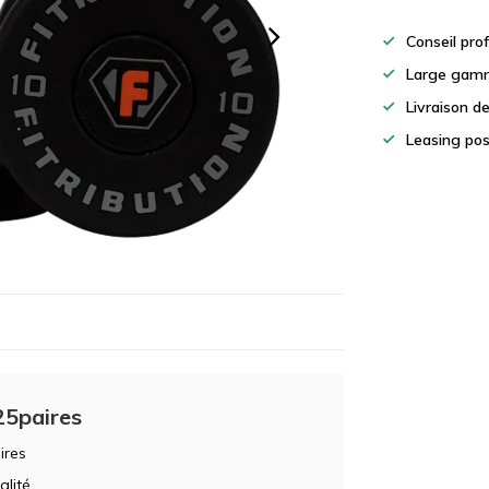
Conseil pro
Large gamm
Livraison d
Leasing pos
25paires
ires
alité