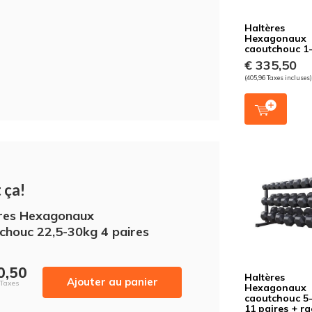
Haltères
Hexagonaux
caoutchouc 1
€ 335,50
(405,96 Taxes incluses
 ça!
res Hexagonaux
chouc 22,5-30kg 4 paires
0,50
Haltères
Ajouter au panier
 Taxes
Hexagonaux
caoutchouc 5
11 paires + ra