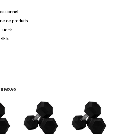
fessionnel
e de produits
e stock
sible
onnexes