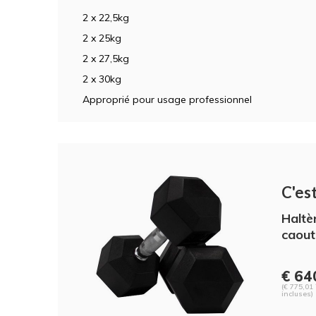
2 x 22,5kg
2 x 25kg
2 x 27,5kg
2 x 30kg
Approprié pour usage professionnel
C'est
Haltè
caout
€ 64
(€ 775,01
incluses)