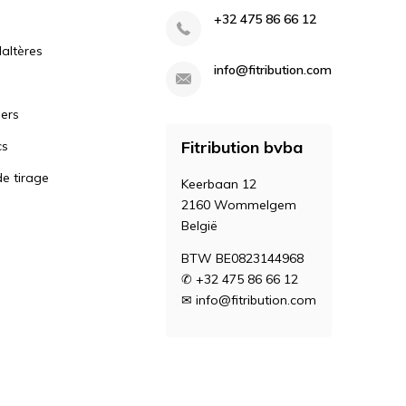
+32 475 86 66 12
altères
info@fitribution.com
iers
Fitribution bvba
cs
e tirage
Keerbaan 12
2160 Wommelgem
België
BTW BE0823144968
✆ +32 475 86 66 12
✉
info@fitribution.com