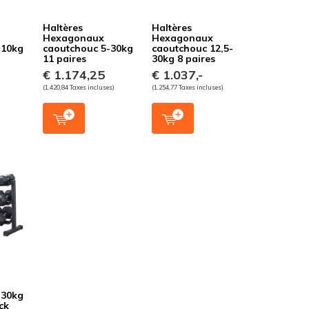
Haltères
Haltères
Hexagonaux
Hexagonaux
-10kg
caoutchouc 5-30kg
caoutchouc 12,5-
11 paires
30kg 8 paires
€ 1.174,25
€ 1.037,-
)
(1.420,84 Taxes incluses)
(1.254,77 Taxes incluses)
-30kg
ck