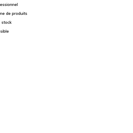
fessionnel
e de produits
e stock
sible