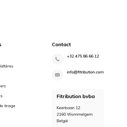
s
Contact
+32 475 86 66 12
altères
info@fitribution.com
iers
Fitribution bvba
cs
e tirage
Keerbaan 12
2160 Wommelgem
België