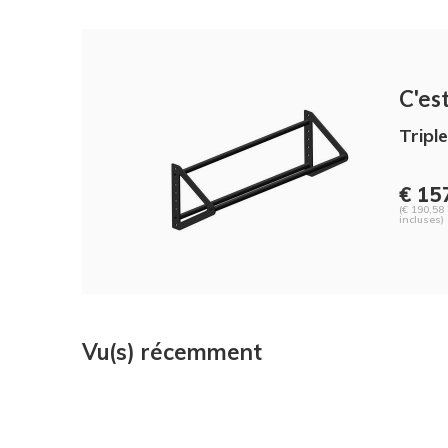
C'est
Tripl
€ 15
(€ 190,58
incluses)
Vu(s) récemment