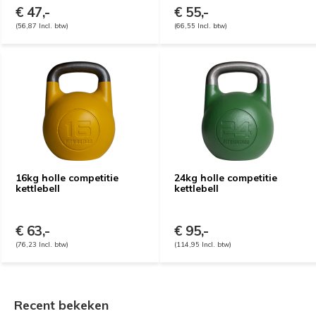
€ 47,-
€ 55,-
(56,87 Incl. btw)
(66,55 Incl. btw)
16kg holle competitie
24kg holle competitie
kettlebell
kettlebell
€ 63,-
€ 95,-
(76,23 Incl. btw)
(114,95 Incl. btw)
Recent bekeken