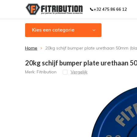
📞+32 475 86 66 12
Kies een categorie
Home
20kg schijf bumper plate urethaan 50mm (bl
20kg schijf bumper plate urethaan 5
Merk:
Fitribution
Vergelijk