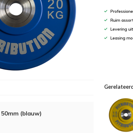
Professione
Ruim assor
Levering ui
Leasing mog
Gerelateer
n 50mm (blauw)