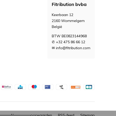
Fitribution bvba
Keerbaan 12
2160 Wommelgem
België
BTW BE0823144968
✆ +32 475 86 66 12
✉
info@fitribution.com
Algemene voorwaarden
RSS-feed
Sitemap