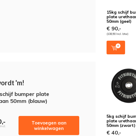
15kg schijf b
plate urethaa
50mm (geel)
€ 90,-
(108,90 Incl. btw)
wordt 'm!
schijf bumper plate
aan 50mm (blauw)
5kg schijf bu
,-
plate urethaa
Toevoegen aan
50mm (zwart)
Incl.
winkelwagen
€ 40,-