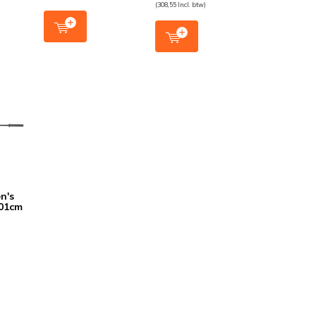
(308,55 Incl. btw)
n's
201cm