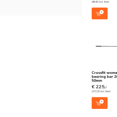
(48,40 Incl. btw)
Crossfit wome
bearing bar 
50mm
€ 225,-
(272,25 Incl. btw)