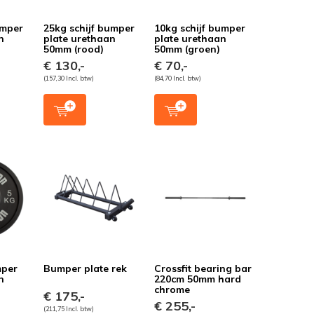
umper
25kg schijf bumper
10kg schijf bumper
n
plate urethaan
plate urethaan
50mm (rood)
50mm (groen)
€ 130,-
€ 70,-
(157,30 Incl. btw)
(84,70 Incl. btw)
mper
Bumper plate rek
Crossfit bearing bar
n
220cm 50mm hard
chrome
€ 175,-
€ 255,-
(211,75 Incl. btw)