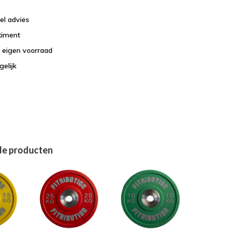
el advies
timent
t eigen voorraad
elijk
de producten