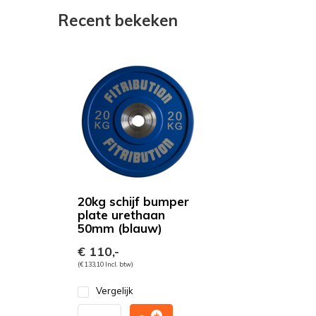
Recent bekeken
20kg schijf bumper
plate urethaan
50mm (blauw)
€ 110,-
(€ 133,10 Incl. btw)
Vergelijk