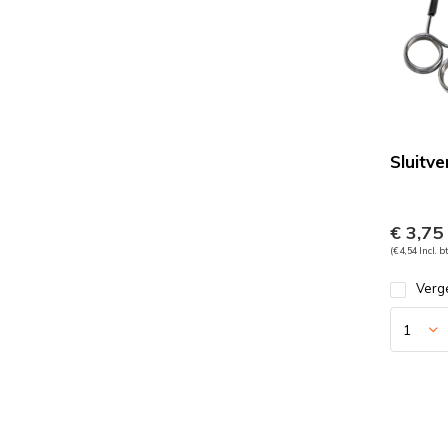
Sluitv
€ 3,75
(€ 4,54 Incl. b
Verge