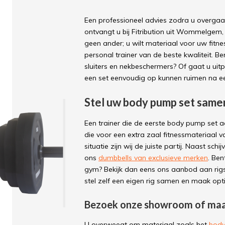
Een professioneel advies zodra u overgaa
ontvangt u bij Fitribution uit Wommelgem, 
geen ander; u wilt materiaal voor uw fit
personal trainer van de beste kwaliteit. B
sluiters en nekbeschermers? Of gaat u ui
een set eenvoudig op kunnen ruimen na een 
Stel uw body pump set samen 
Een trainer die de eerste body pump set a
die voor een extra zaal fitnessmateriaal v
situatie zijn wij de juiste partij. Naast sch
ons
dumbbells van exclusieve merken
. Ben
gym? Bekijk dan eens ons aanbod aan rigs 
stel zelf een eigen rig samen en maak opt
Bezoek onze showroom of maa
U overweegt om materiaal zoals het
body