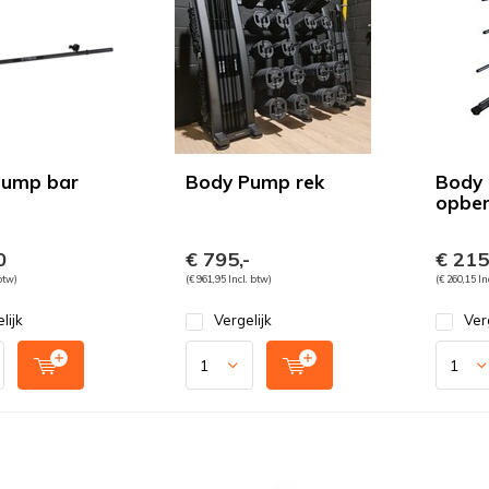
Pump bar
Body Pump rek
Body
opber
0
€ 795,-
€ 215
 btw)
(€ 961,95 Incl. btw)
(€ 260,15 In
lijk
Vergelijk
Ver