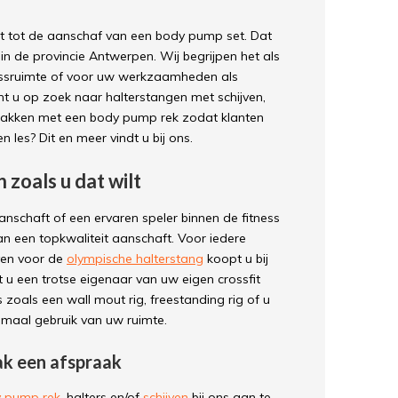
t tot de aanschaf van een body pump set. Dat
in de provincie Antwerpen. Wij begrijpen het als
nessruimte of voor uw werkzaamheden als
ent u op zoek naar halterstangen met schijven,
tpakken met een body pump rek zodat klanten
les? Dit en meer vindt u bij ons.
zoals u dat wilt
anschaft of een ervaren speler binnen de fitness
an een topkwaliteit aanschaft. Voor iedere
ijven voor de
olympische halterstang
koopt u bij
t u een trotse eigenaar van uw eigen crossfit
zoals een wall mout rig, freestanding rig of u
imaal gebruik van uw ruimte.
k een afspraak
 pump rek
, halters en/of
schijven
bij ons aan te