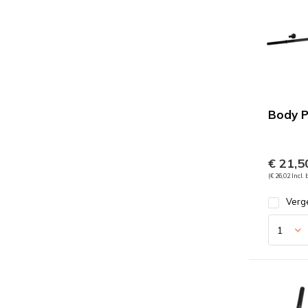
Body 
€ 21,5
(€ 26,02 Incl.
Verge