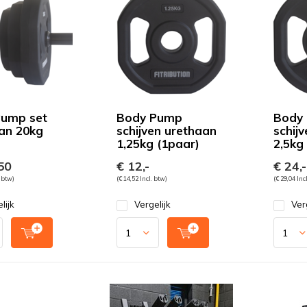
Pump set
Body Pump
Body
an 20kg
schijven urethaan
schij
1,25kg (1paar)
2,5kg
50
€ 12,-
€ 24,-
. btw)
(€ 14,52 Incl. btw)
(€ 29,04 Inc
lijk
Vergelijk
Ver