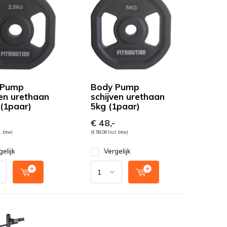
 Pump
Body Pump
ven urethaan
schijven urethaan
 (1paar)
5kg (1paar)
€ 48,-
l. btw)
(€ 58,08 Incl. btw)
gelijk
Vergelijk