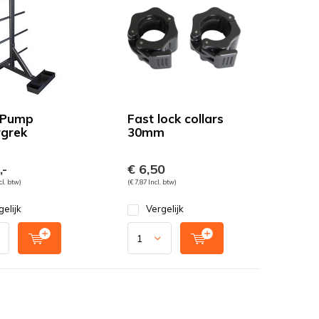
 Pump
Fast lock collars
grek
30mm
,-
€ 6,50
cl. btw)
(€ 7,87 Incl. btw)
gelijk
Vergelijk