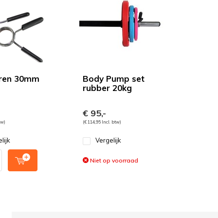
eren 30mm
Body Pump set
rubber 20kg
€ 95,-
tw)
(€ 114,95 Incl. btw)
lijk
Vergelijk
Niet op voorraad