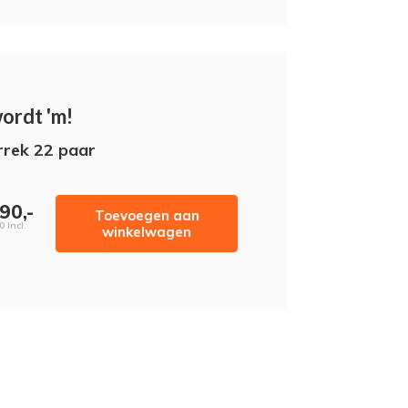
wordt 'm!
rrek 22 paar
90,-
Toevoegen aan
0 Incl.
winkelwagen