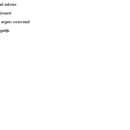
el advies
timent
t eigen voorraad
elijk