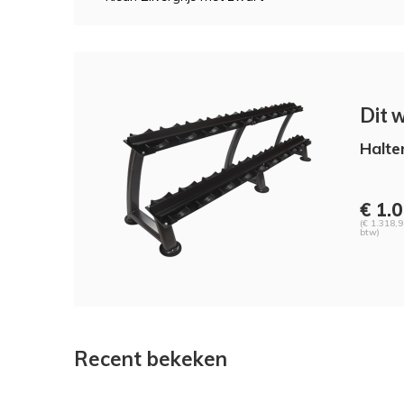
Dit 
Halte
€ 1.0
(€ 1.318,9
btw)
Recent bekeken