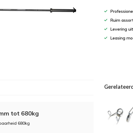
Professione
Ruim assor
Levering ui
Leasing mog
Gerelateer
0mm tot 680kg
baarheid 680kg