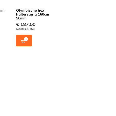
0mm
Olympische hex
halterstang 160cm
50mm
€ 187,50
(226,88 Incl. btw)