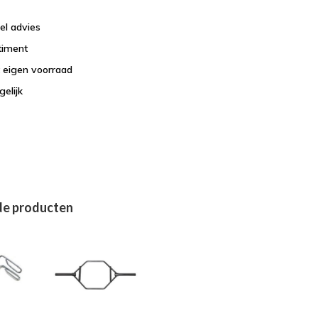
el advies
timent
t eigen voorraad
elijk
de producten