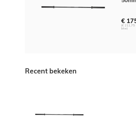
50mm
€ 175
(€ 211,75 
btw)
Recent bekeken