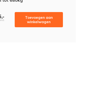
 tot 680kg
,-
Toevoegen aan
Incl.
winkelwagen