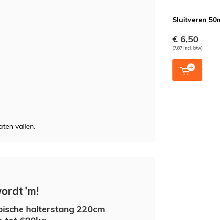
Sluitveren 5
€ 6,50
(7,87 Incl. btw)
aten vallen.
wordt 'm!
ische halterstang 220cm