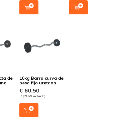
cta de
10kg Barra curva de
tano
peso fijo uretano
€ 60,50
(73,21 IVA incluido)