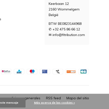
Keerbaan 12
2160 Wommelgem
België
s
BTW BE0823144968
✆ +32 475 86 66 12
✉
info@fitribution.com
 y condiciones generales
RSS feed
Mapa del sitio
este mensaje
Más acerca de las cookies »