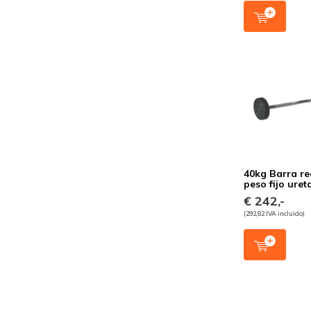
40kg Barra re
peso fijo ure
€ 242,-
(292,82 IVA incluido)