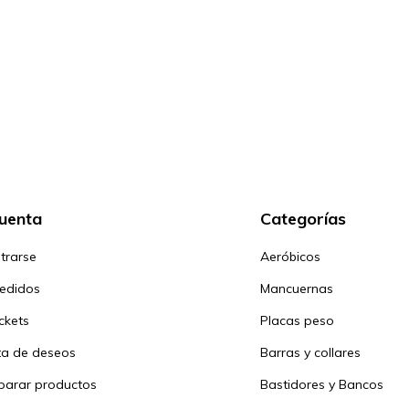
cuenta
Categorías
trarse
Aeróbicos
pedidos
Mancuernas
ickets
Placas peso
sta de deseos
Barras y collares
arar productos
Bastidores y Bancos