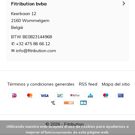
Fitribution bvba
Keerbaan 12
2160 Wommelgem
België
BTW BE0823144968
✆ +32 475 86 66 12
✉
info@fitribution.com
Términos y condiciones generales
RSS feed
Mapa del sitio
© 2026 -
Fitribution
Utilizando nuestra web aceptas el uso de cookies para ayudarnos a
mejorar el funcionamiento de esta página web.