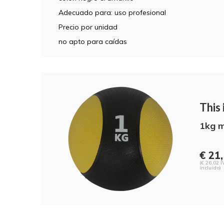
Adecuado para: uso profesional
Precio por unidad
no apto para caídas
This i
1kg m
€ 21
(€ 26,02 I
incluido)