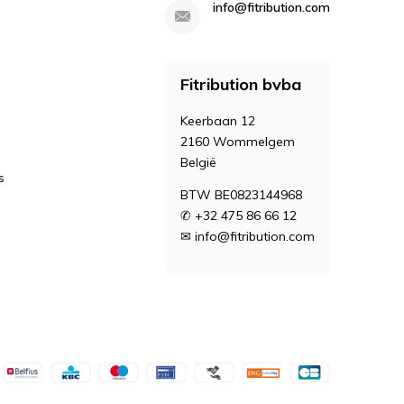
info@fitribution.com
Fitribution bvba
Keerbaan 12
2160 Wommelgem
België
s
BTW BE0823144968
✆ +32 475 86 66 12
✉
info@fitribution.com