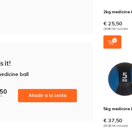
2kg medicine 
€ 25,50
(30,86 IVA incluido)
s it!
edicine ball
,50
Añadir a la cesta
VA
5kg medicine 
€ 37,50
(45,38 IVA incluido)