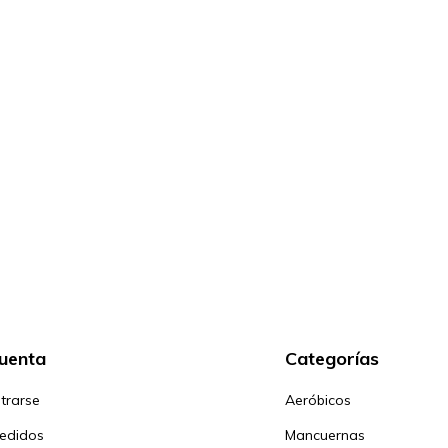
cuenta
Categorías
trarse
Aeróbicos
pedidos
Mancuernas