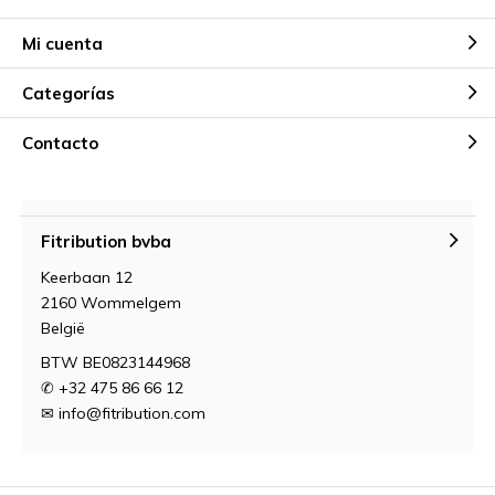
Mi cuenta
Categorías
Contacto
Fitribution bvba
Keerbaan 12
2160 Wommelgem
België
BTW BE0823144968
✆ +32 475 86 66 12
✉
info@fitribution.com