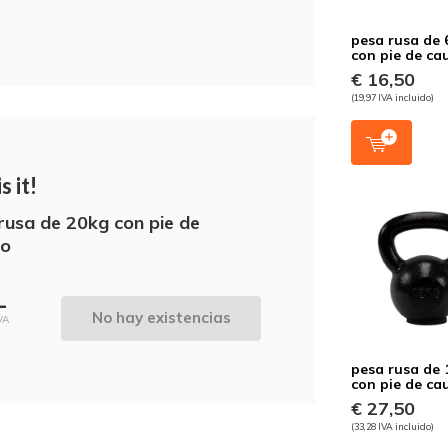
pesa rusa de 
con pie de ca
€ 16,50
(19,97 IVA incluido)
s it!
rusa de 20kg con pie de
ho
-
No hay existencias
VA
pesa rusa de 
con pie de ca
€ 27,50
(33,28 IVA incluido)