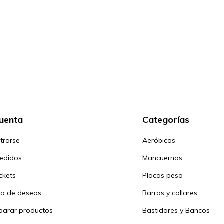
cuenta
Categorías
trarse
Aeróbicos
pedidos
Mancuernas
ickets
Placas peso
sta de deseos
Barras y collares
arar productos
Bastidores y Bancos