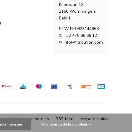
Keerbaan 12
2160 Wommelgem
België
s
BTW BE0823144968
✆ +32 475 86 66 12
✉
info@fitribution.com
 y condiciones generales
RSS feed
Mapa del sitio
este mensaje
Más acerca de las cookies »