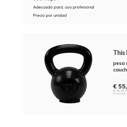
Adecuado para: uso profesional
Precio por unidad
This i
pesa 
cauc
€ 55,
(€ 66,55 I
incluido)