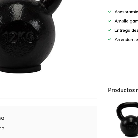
Asesoramie
Amplia gam
Entrega de
Arrendamie
Productos 
ho
cho