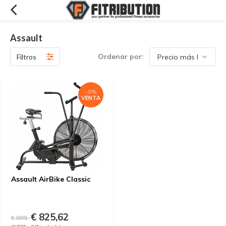
Assault
Ordenar por:
Filtros
-8%
VENTA
Assault AirBike Classic
€ 825,62
€ 899,-