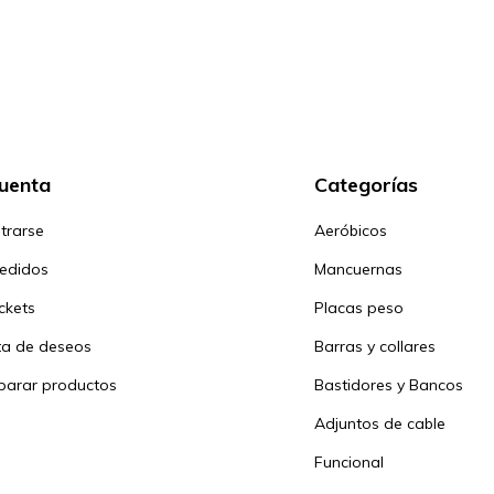
cuenta
Categorías
trarse
Aeróbicos
pedidos
Mancuernas
ickets
Placas peso
sta de deseos
Barras y collares
arar productos
Bastidores y Bancos
Adjuntos de cable
Funcional