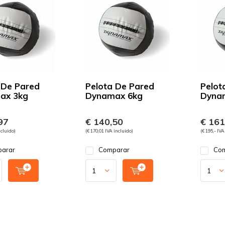
 De Pared
Pelota De Pared
Pelot
ax 3kg
Dynamax 6kg
Dyna
97
€ 140,50
€ 161
ncluido)
(€ 170,01 IVA incluido)
(€ 195,- IVA
arar
Comparar
Com