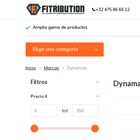
📞+32 475 86 66 12
Amplia gama de productos
Elige una categoría
Inicio
Marcas
Dynamax
Ordenar por:
Filtros
Dynam
Precio
€
tot