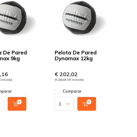
a De Pared
Pelota De Pared
max 9kg
Dynamax 12kg
,16
€ 202,02
 incluido)
(€ 244,44 IVA incluido)
parar
Comparar