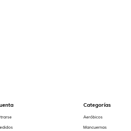
cuenta
Categorías
trarse
Aeróbicos
pedidos
Mancuernas