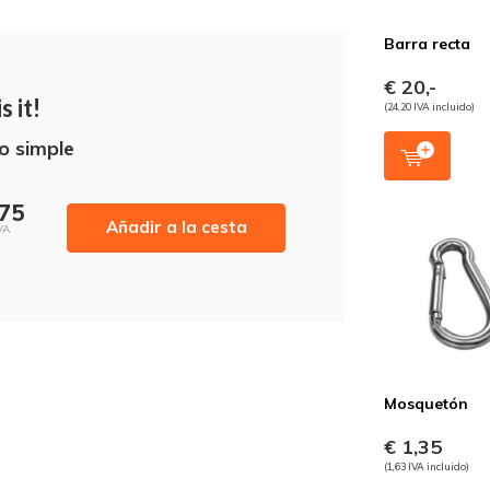
Barra recta
€ 20,-
s it!
(24,20 IVA incluido)
 simple
,75
Añadir a la cesta
VA
Mosquetón
€ 1,35
(1,63 IVA incluido)