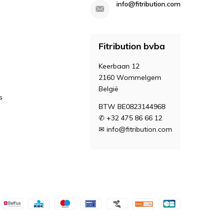
info@fitribution.com
Fitribution bvba
Keerbaan 12
2160 Wommelgem
België
s
BTW BE0823144968
✆ +32 475 86 66 12
✉
info@fitribution.com