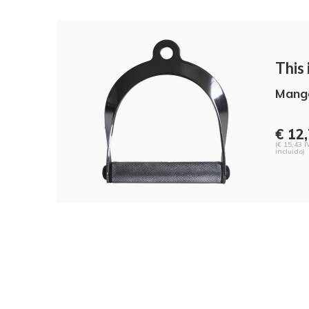
This i
Mango
€ 12
(€ 15,43 I
incluido)