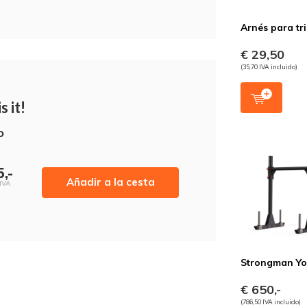
Arnés para tr
€ 29,50
(35,70 IVA incluido)
s it!
o
,-
Añadir a la cesta
 IVA
Strongman Y
€ 650,-
(786,50 IVA incluido)