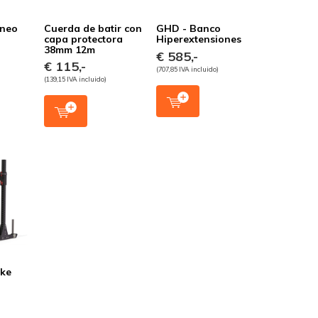
ineo
Cuerda de batir con
GHD - Banco
capa protectora
Hiperextensiones
38mm 12m
€ 585,-
€ 115,-
(707,85 IVA incluido)
(139,15 IVA incluido)
oke