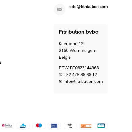
info@fitribution.com
Fitribution bvba
Keerbaan 12
2160 Wommelgem
België
s
BTW BE0823144968
✆ +32 475 86 66 12
✉
info@fitribution.com