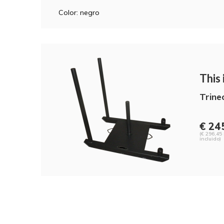
Color: negro
This i
Trine
€ 245
(€ 296,45
incluido)