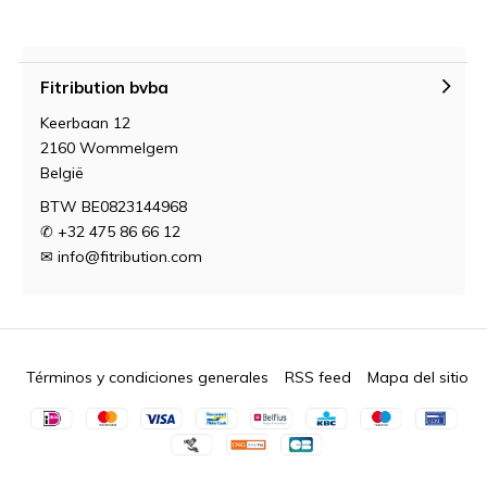
Fitribution bvba
Keerbaan 12
2160 Wommelgem
België
BTW BE0823144968
✆ +32 475 86 66 12
✉
info@fitribution.com
Términos y condiciones generales
RSS feed
Mapa del sitio