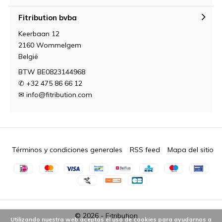
Fitribution bvba
Keerbaan 12
2160 Wommelgem
België
BTW BE0823144968
✆ +32 475 86 66 12
✉
info@fitribution.com
Términos y condiciones generales
RSS feed
Mapa del sitio
© 2026 -
Fitribution
Utilizando nuestra web aceptas el uso de cookies para ayudarnos a