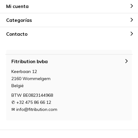
Mi cuenta
Categorías
Contacto
Fitribution bvba
Keerbaan 12
2160 Wommelgem
België
BTW BE0823144968
✆ +32 475 86 66 12
✉
info@fitribution.com