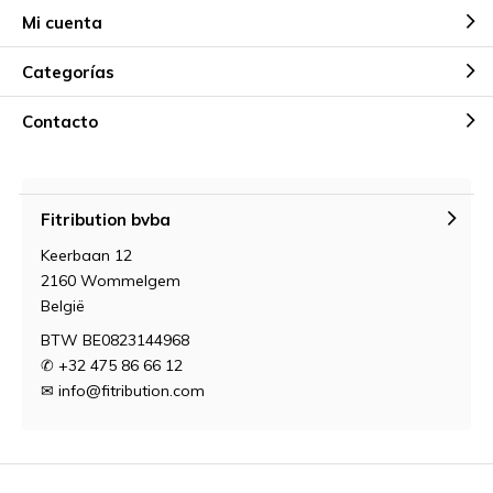
Mi cuenta
Categorías
Contacto
Fitribution bvba
Keerbaan 12
2160 Wommelgem
België
BTW BE0823144968
✆ +32 475 86 66 12
✉
info@fitribution.com