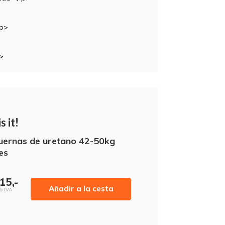
 p>
p>
s it!
ernas de uretano 42-50kg
es
15,-
Añadir a la cesta
5 IVA