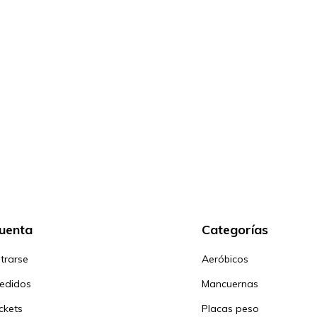
cuenta
Categorías
trarse
Aeróbicos
pedidos
Mancuernas
ickets
Placas peso