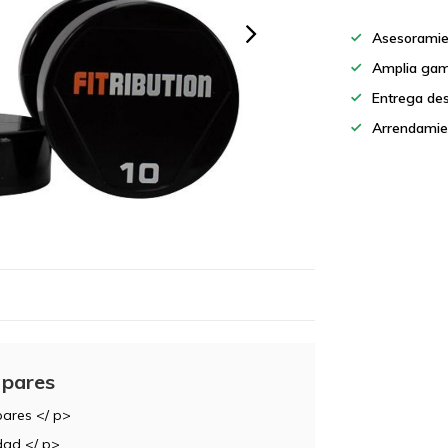
Asesoramie
Amplia gam
Entrega de
Arrendamie
 pares
pares </ p>
dad </ p>