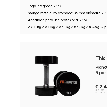
Logo integrado </ p>
mango recto duro cromado: 35 mm diámetro < /
Adecuado para uso profesional </ p>
2 x 42kg 2 x 44kg 2 x 46 kg 2 x 48 kg 2 x 50kg </ 
This i
Mancu
5 par
€ 2.4
(€ 2.922,1
incluido)