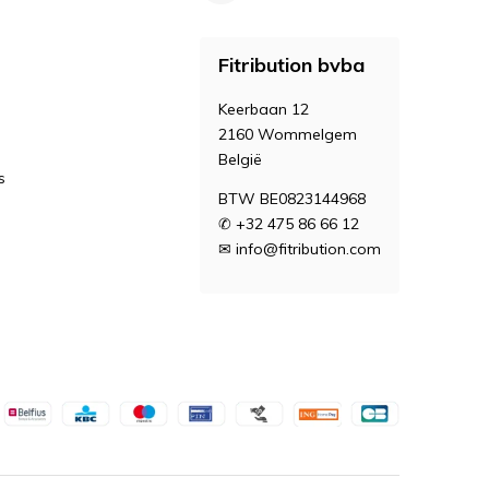
Fitribution bvba
Keerbaan 12
2160 Wommelgem
België
s
BTW BE0823144968
✆ +32 475 86 66 12
✉
info@fitribution.com