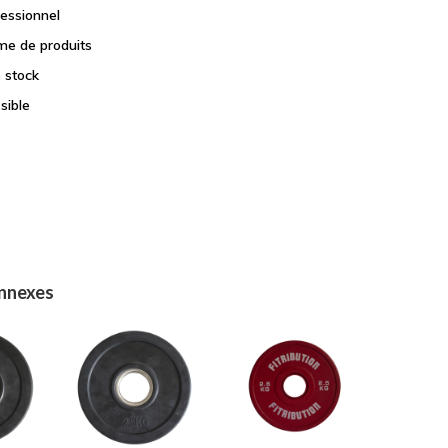
fessionnel
e de produits
e stock
sible
onnexes