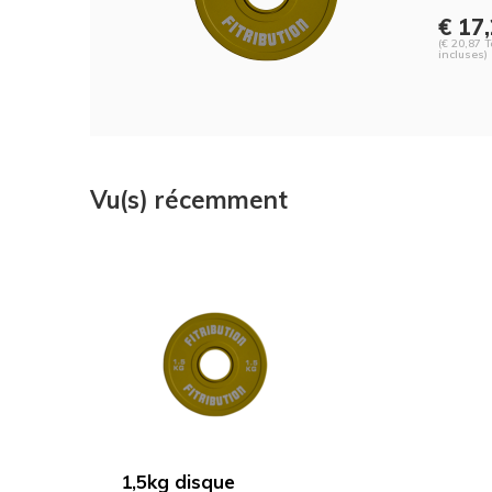
€ 17
(€ 20,87 
incluses)
Vu(s) récemment
1,5kg disque