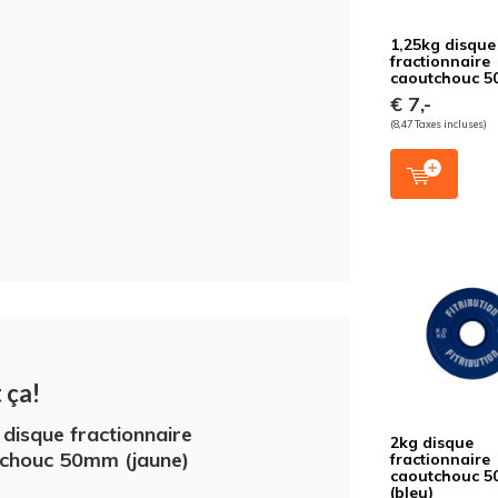
1,25kg disque
fractionnaire
caoutchouc 
€ 7,-
(8,47 Taxes incluses)
 ça!
 disque fractionnaire
2kg disque
chouc 50mm (jaune)
fractionnaire
caoutchouc 
(bleu)