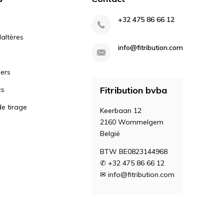
+32 475 86 66 12
altères
info@fitribution.com
iers
Fitribution bvba
cs
e tirage
Keerbaan 12
2160 Wommelgem
België
BTW BE0823144968
✆ +32 475 86 66 12
✉
info@fitribution.com