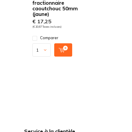
fractionnaire
caoutchouc 50mm
(jaune)
€ 17,25
(€ 20,87 Taxes incluses)
Comparer
Service à la clientèle