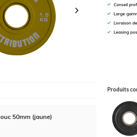
Conseil pro
Large gamm
Livraison d
Leasing pos
Produits c
chouc 50mm (jaune)