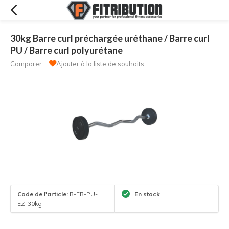
30kg Barre curl préchargée uréthane / Barre curl
PU / Barre curl polyurétane
Comparer
Ajouter à la liste de souhaits
Code de l'article:
B-FB-PU-
En stock
EZ-30kg