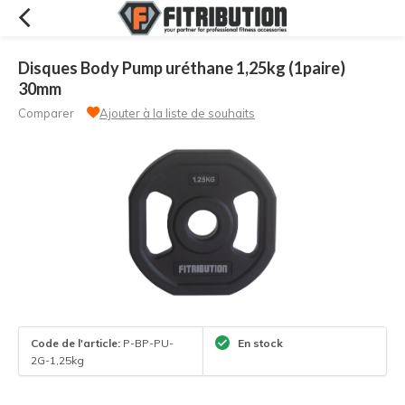
Disques Body Pump uréthane 1,25kg (1paire)
30mm
Comparer
Ajouter à la liste de souhaits
Code de l'article:
P-BP-PU-
En stock
2G-1,25kg