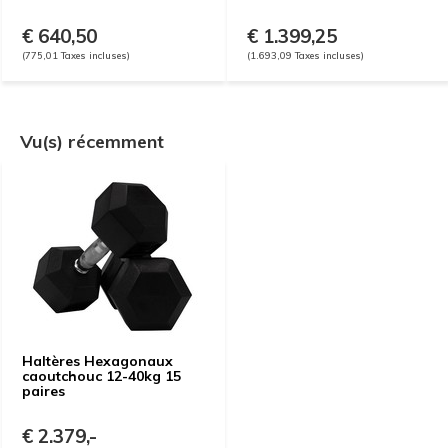
€ 640,50
€ 1.399,25
(775,01 Taxes incluses)
(1.693,09 Taxes incluses)
Vu(s) récemment
Haltères Hexagonaux
caoutchouc 12-40kg 15
paires
€ 2.379,-