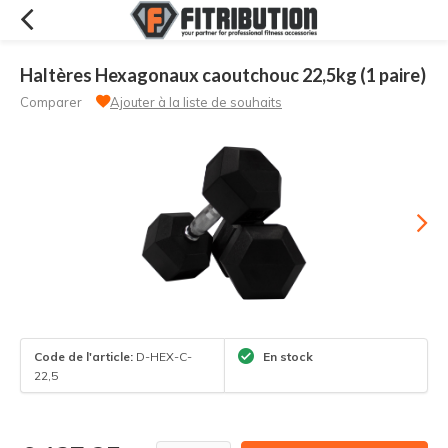
Haltères Hexagonaux caoutchouc 22,5kg (1 paire)
Comparer
Ajouter à la liste de souhaits
Code de l'article:
D-HEX-C-
En stock
22,5