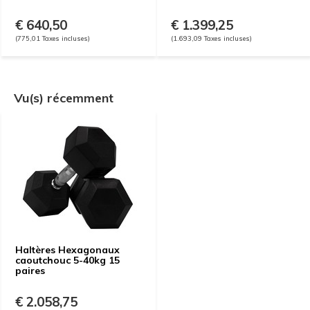
€ 640,50
€ 1.399,25
(775,01 Taxes incluses)
(1.693,09 Taxes incluses)
Vu(s) récemment
Haltères Hexagonaux
caoutchouc 5-40kg 15
paires
€ 2.058,75