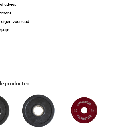
el advies
timent
t eigen voorraad
elijk
de producten