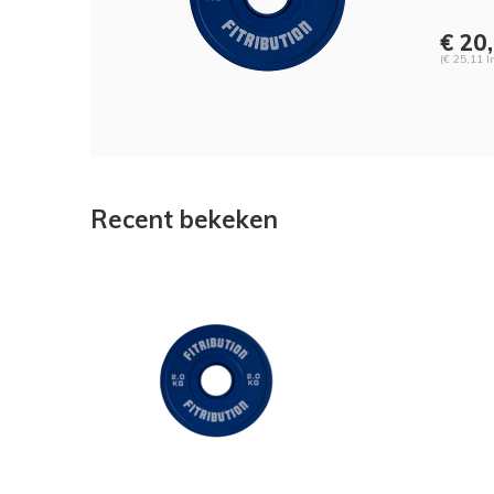
€ 20
(€ 25,11 I
Recent bekeken