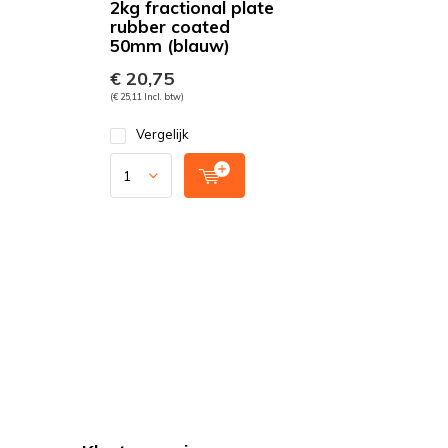
2kg fractional plate
rubber coated
50mm (blauw)
€ 20,75
(€ 25,11 Incl. btw)
Vergelijk