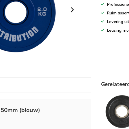
Professione
Ruim assor
Levering ui
Leasing mog
Gerelateer
d 50mm (blauw)