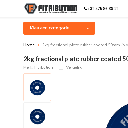
📞+32 475 86 66 12
Kies een categorie
Home
2kg fractional plate rubber coated 50mm (bl
2kg fractional plate rubber coated 
Merk:
Fitribution
Vergelijk