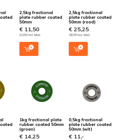
nal
2,5kg fractional
2,5kg fractional
coated
plate rubber coated
plate rubber coated
50mm
50mm (rood)
€ 11,50
€ 25,25
(13,92 Incl. btw)
(30,55 Incl. btw)
al
1kg fractional plate
0,5kg fractional
coated
rubber coated 50mm
plate rubber coated
(groen)
50mm (wit)
€ 14,25
€ 11,-