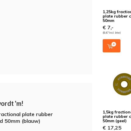
1,25kg fractio
plate rubber 
50mm
€ 7,-
(8,47 Incl. btw)
wordt 'm!
1,5kg fraction
ractional plate rubber
plate rubber 
ed 50mm (blauw)
50mm (geel)
€ 17,25