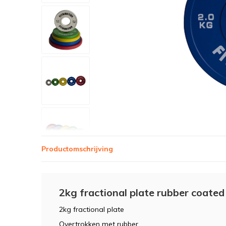
Productomschrijving
2kg fractional plate rubber coate
2kg fractional plate
Overtrokken met rubber