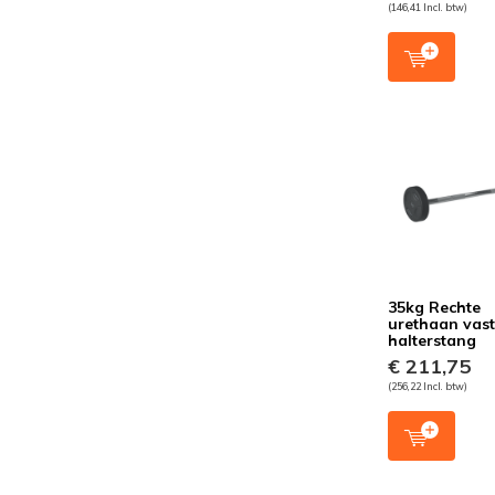
(146,41 Incl. btw)
35kg Rechte
urethaan vas
halterstang
€ 211,75
(256,22 Incl. btw)