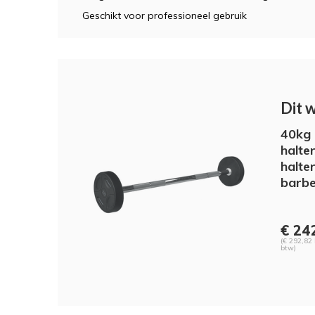
Geschikt voor professioneel gebruik
Dit 
40kg 
halte
halte
barbe
€ 242
(€ 292,82 
btw)