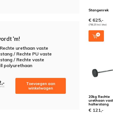
Stangenrek
€ 625,-
(756,25 Incl. btw)
wordt 'm!
Rechte urethaan vaste
rstang / Rechte PU vaste
rstang / Rechte vaste
ll polyurethaan
,-
Toevoegen aan
Incl.
winkelwagen
20kg Rechte
urethaan vas
halterstang
€ 121,-