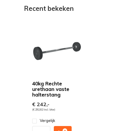
Recent bekeken
40kg Rechte
urethaan vaste
halterstang
€ 242,-
(€ 292,82 Incl. btw)
Vergelijk