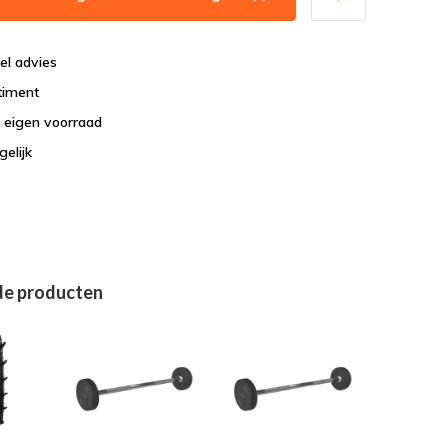
el advies
timent
t eigen voorraad
elijk
de producten