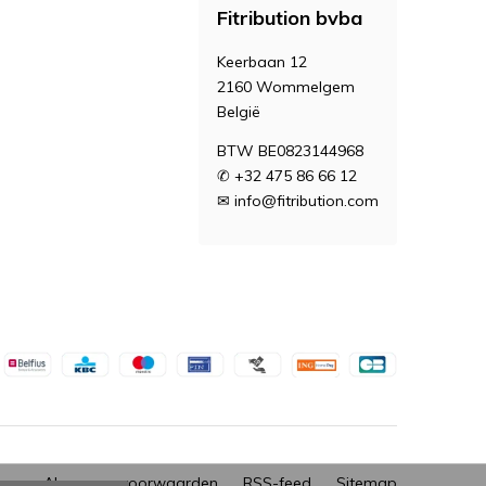
Fitribution bvba
Keerbaan 12
2160 Wommelgem
België
BTW BE0823144968
✆ +32 475 86 66 12
✉
info@fitribution.com
Algemene voorwaarden
RSS-feed
Sitemap