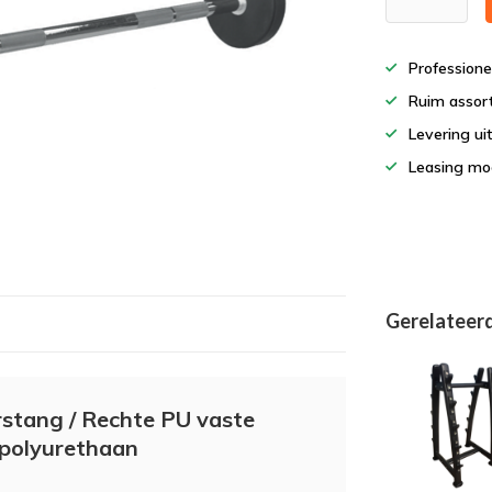
Professione
Ruim assor
Levering ui
Leasing mog
Gerelateer
rstang / Rechte PU vaste
 polyurethaan